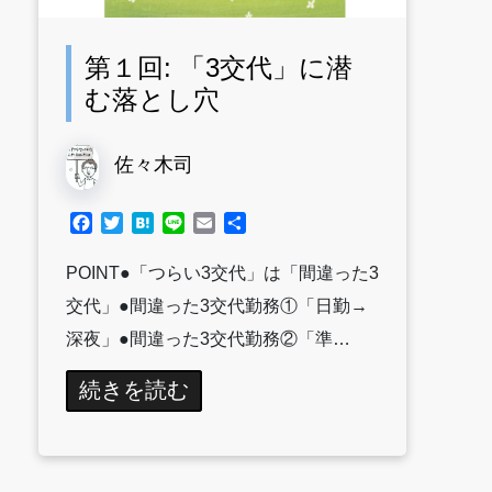
第１回: 「3交代」に潜
む落とし穴
佐々木司
Facebook
Twitter
Hatena
Line
Email
共
有
POINT●「つらい3交代」は「間違った3
交代」●間違った3交代勤務①「日勤→
深夜」●間違った3交代勤務②「準…
続きを読む