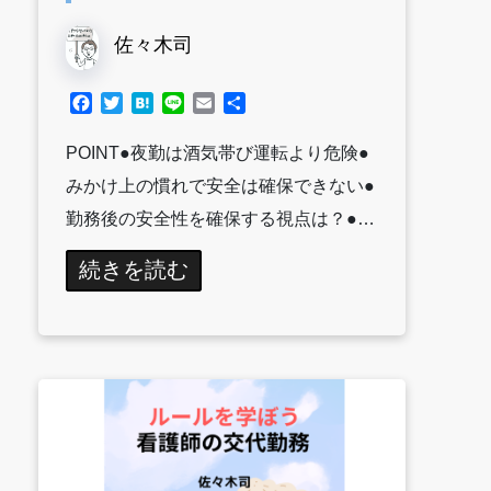
佐々木司
Facebook
Twitter
Hatena
Line
Email
共
有
POINT●夜勤は酒気帯び運転より危険●
みかけ上の慣れで安全は確保できない●
勤務後の安全性を確保する視点は？●…
続きを読む