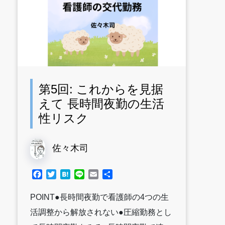
第5回: これからを見据
えて 長時間夜勤の生活
性リスク
佐々木司
Facebook
Twitter
Hatena
Line
Email
共
有
POINT●長時間夜勤で看護師の4つの生
活調整から解放されない●圧縮勤務とし