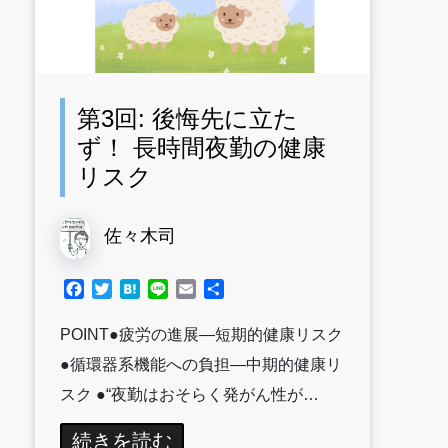
第3回: 後悔先に立た
ず！ 長時間夜勤の健康
リスク
佐々木司
Facebook
Twitter
Hatena
Line
Email
共
有
POINT●疲労の進展―短期的健康リスク
●循環器系機能への負担―中期的健康リ
スク ●“夜勤はおそらく発がん性が…
続きを読む