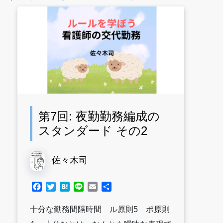
第7回: 夜勤勤務編成の
スタンダード その2
佐々木司
Facebook
Twitter
Hatena
Line
Email
共
有
十分な勤務間隔時間 ル原則5 ポ原則