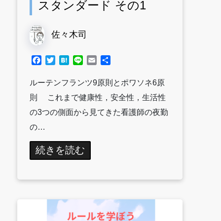
スタンダード その1
佐々木司
Facebook
Twitter
Hatena
Line
Email
共
有
ルーテンフランツ9原則とポワソネ6原
則 これまで健康性，安全性，生活性
の3つの側面から見てきた看護師の夜勤
の…
続きを読む