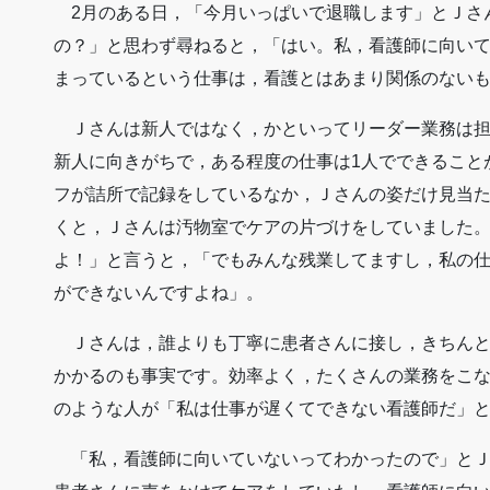
2月のある日，「今月いっぱいで退職します」とＪさ
の？」と思わず尋ねると，「はい。私，看護師に向い
まっているという仕事は，看護とはあまり関係のない
Ｊさんは新人ではなく，かといってリーダー業務は担
新人に向きがちで，ある程度の仕事は1人でできること
フが詰所で記録をしているなか，Ｊさんの姿だけ見当
くと，Ｊさんは汚物室でケアの片づけをしていました
よ！」と言うと，「でもみんな残業してますし，私の
ができないんですよね」。
Ｊさんは，誰よりも丁寧に患者さんに接し，きちんと
かかるのも事実です。効率よく，たくさんの業務をこ
のような人が「私は仕事が遅くてできない看護師だ」
「私，看護師に向いていないってわかったので」とＪ