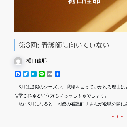
第3回: 看護師に向いていない
樋口佳耶
F
T
H
L
E
共
a
w
a
i
m
有
c
i
t
n
a
3月は退職のシーズン。職場を去っていかれる理由は
e
t
e
e
i
進学されるという方もいらっしゃるでしょう。
b
t
n
l
o
e
a
私は3月になると，同僚の看護師Ｊさんが退職の際に
o
r
k
＊＊＊