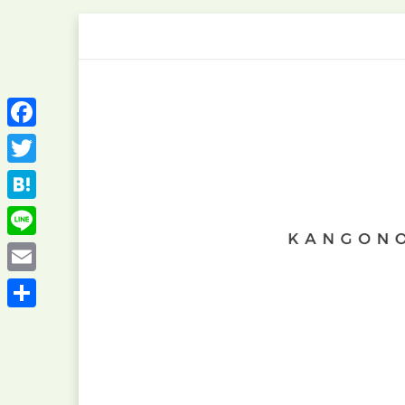
Skip
to
content
Facebook
Twitter
Hatena
Line
Email
共
有