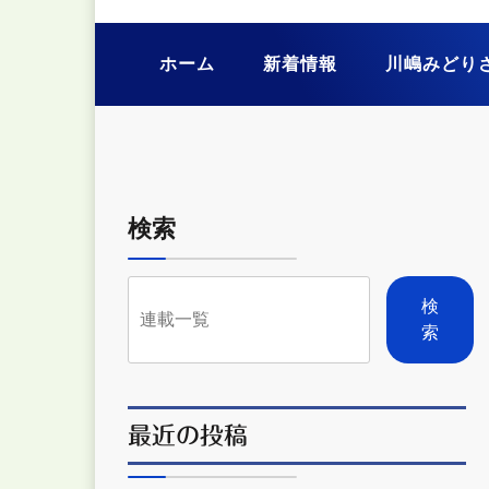
こえ
フリーサイト
ホーム
新着情報
川嶋みどり
検索
検
索
最近の投稿