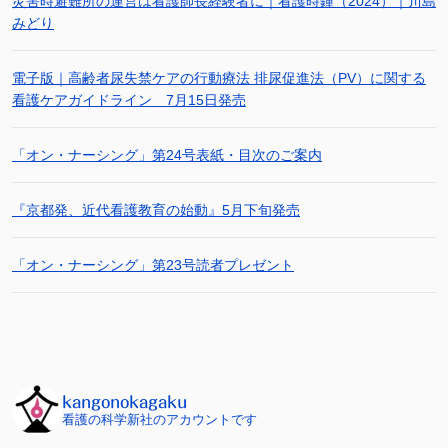
災害時避難所の運営は看護師長経験者に｜看護時鐘（2024）｜川島
みどり
電子版｜高齢者尿失禁ケアの行動療法 排尿促進法（PV）に関する
看護ケアガイドライン 7月15日発売
「オン・ナーシング」第24号表紙・目次のご案内
『京都発、近代看護教育の始動』5月下旬発売
「オン・ナーシング」第23号読者プレゼント
kangonokagaku
看護の科学新社のアカウントです