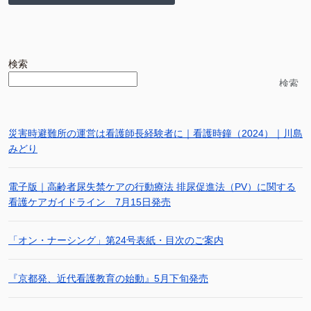
検索
検索
災害時避難所の運営は看護師長経験者に｜看護時鐘（2024）｜川島
みどり
電子版｜高齢者尿失禁ケアの行動療法 排尿促進法（PV）に関する
看護ケアガイドライン 7月15日発売
「オン・ナーシング」第24号表紙・目次のご案内
『京都発、近代看護教育の始動』5月下旬発売