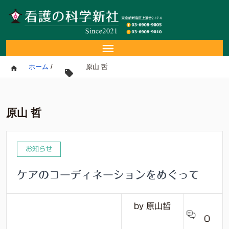
ホーム
/
原山 哲
原山 哲
お知らせ
ケアのコーディネーションをめぐって
by 原山哲
0