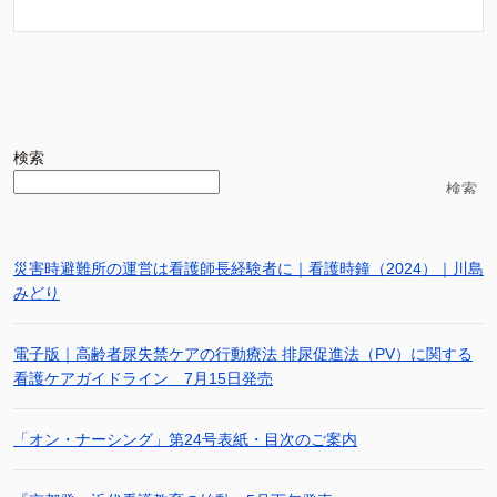
検索
検索
災害時避難所の運営は看護師長経験者に｜看護時鐘（2024）｜川島
みどり
電子版｜高齢者尿失禁ケアの行動療法 排尿促進法（PV）に関する
看護ケアガイドライン 7月15日発売
「オン・ナーシング」第24号表紙・目次のご案内