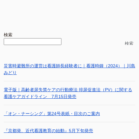
検索
検索
災害時避難所の運営は看護師長経験者に｜看護時鐘（2024）｜川島
みどり
電子版｜高齢者尿失禁ケアの行動療法 排尿促進法（PV）に関する
看護ケアガイドライン 7月15日発売
「オン・ナーシング」第24号表紙・目次のご案内
『京都発、近代看護教育の始動』5月下旬発売